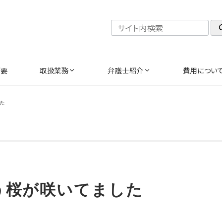
検索
概要
取扱業務
弁護士紹介
費用につい
た
う桜が咲いてました