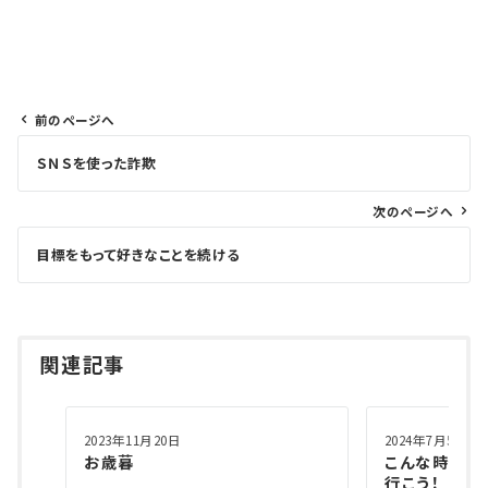
前のページへ
投
ＳＮＳを使った詐欺
稿
ナ
次のページへ
ビ
ゲ
目標をもって好きなことを続ける
ー
シ
ョ
関連記事
ン
2023年11月20日
2024年7月5日
お歳暮
こんな時代だ
行こう！