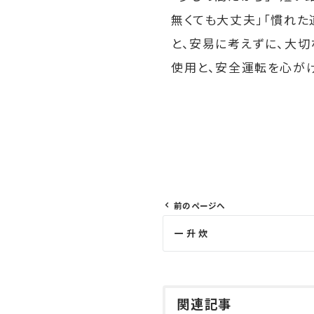
無くても大丈夫」「慣れた
と、安易に考えずに、大
使用と、安全運転を心が
前のページへ
投
一 升 炊
稿
ナ
ビ
ゲ
関連記事
ー