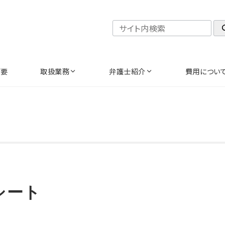
検索
概要
取扱業務
弁護士紹介
費用につい
シート