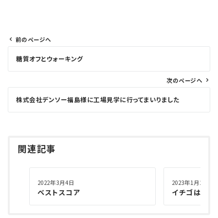
前のページへ
投
糖質オフとウォーキング
稿
ナ
次のページへ
ビ
ゲ
株式会社デンソー福島様に工場見学に行ってまいりました
ー
シ
ョ
関連記事
ン
2022年3月4日
2023年1月26日
ベストスコア
イチゴはお好